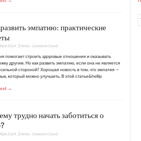
П
Post →
 развить эмпатию: практические
еты
ября 2024
,
Елена
,
Comment Closed
я помогает строить здоровые отношения и оказывать
жку другим. Но как развить эмпатию, если она не является
сильной стороной? Хорошая новость в том, что эмпатия —
вык, который можно улучшить. В этой статье&hellip
Post →
ему трудно начать заботиться о
е?
ября 2024
,
Елена
,
Comment Closed