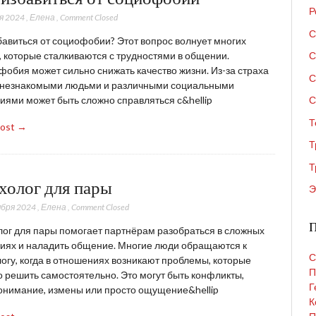
Р
я 2024
,
Елена
,
Comment Closed
С
бавиться от социофобии? Этот вопрос волнует многих
 которые сталкиваются с трудностями в общении.
С
обия может сильно снижать качество жизни. Из-за страха
С
 незнакомыми людьми и различными социальными
иями может быть сложно справляться с&hellip
С
Т
Post →
Т
Т
холог для пары
Э
ября 2024
,
Елена
,
Comment Closed
П
ог для пары помогает партнёрам разобраться в сложных
иях и наладить общение. Многие люди обращаются к
С
огу, когда в отношениях возникают проблемы, которые
П
 решить самостоятельно. Это могут быть конфликты,
Г
нимание, измены или просто ощущение&hellip
К