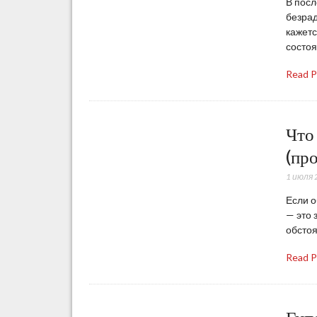
В посл
безрад
кажетс
состоя
Read 
Что
(пр
1 июля 
Если о
— это 
обстоя
Read 