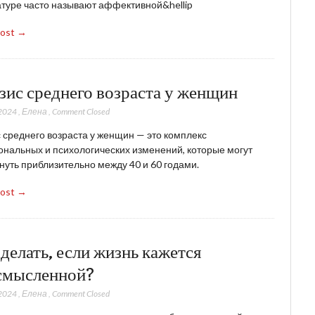
туре часто называют аффективной&hellip
Post →
зис среднего возраста у женщин
2024
,
Елена
,
Comment Closed
 среднего возраста у женщин — это комплекс
нальных и психологических изменений, которые могут
нуть приблизительно между 40 и 60 годами.
Post →
делать, если жизнь кажется
смысленной?
2024
,
Елена
,
Comment Closed