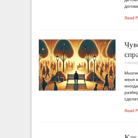
догова
Read 
Чув
спр
5 декаб
Многие
меня м
иногда
разбер
сделат
Read 
Как