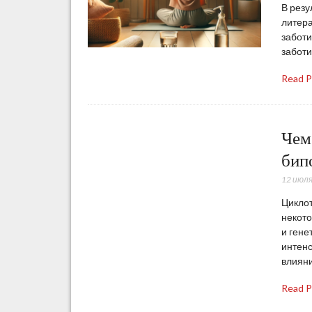
В резу
литера
заботи
заботи
Read 
Чем
бип
12 июля
Цикло
некото
и гене
интенс
влияни
Read 