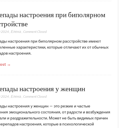
епады настроения при биполярном
стройстве
 2024
,
Елена
,
Comment Closed
ады настроения при биполярном расстройстве имеют
ленные характеристики, которые отличают их от обычных
дов настроения.
Post →
епады настроения у женщин
 2024
,
Елена
,
Comment Closed
ды настроения у женщин — это резкие и частые
ния эмоционального состояния, от радости и возбуждения
али и раздражительности. Может не быть видимых причин
перепадов настроения, которые в психологической