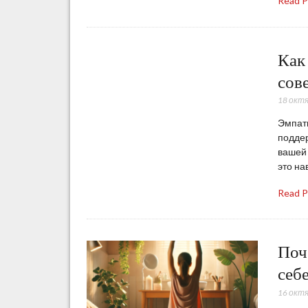
Read 
Как
сов
18 окт
Эмпати
поддер
вашей 
это на
Read 
Поч
себ
16 окт