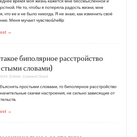
еднее время моя жизнь кажется мне бессмысленной и
остной. Не то, чтобы я потеряла радость жизни, мне
я, что ее и не было никогда. Я не знаю, как изменить своё
ние. Меня мучает чувство&hellip
Post →
 такое биполярное расстройство
остыми словами)
2024
,
Елена
,
Comment Closed
бъяснять простыми словами, то биполярное расстройство
значительные скачки настроения, не сильно зависящие от
тельств.
Post →