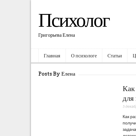
Психолог
Григорьева Елена
Главная
О психологе
Статьи
Ц
Posts By Елена
Как
для
5 декаб
Как ра
получи
задача
детски