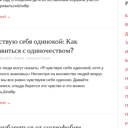
Р
риваться&hellip
Б
Post →
В
Д
ствую себя одинокой: Как
З
авиться с одиночеством?
И
ря 2024
,
Елена
,
Comment Closed
К
 люди могут сказать: «Я чувствую себя одинокой, хотя у
Л
ного знакомых.» Несмотря на множество людей вокруг,
Н
 мы все равно чувствуем себя одиноко. Давайте
емся, откуда берется это чувство и что можно
О
ь,&hellip
П
Post →
П
П
Р
 избавиться от социофобии