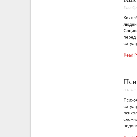
3 ноябр
Как из
людей,
Социоф
перед
ситуац
Read 
Пси
30 окт
Психол
ситуац
психол
сложно
недопо