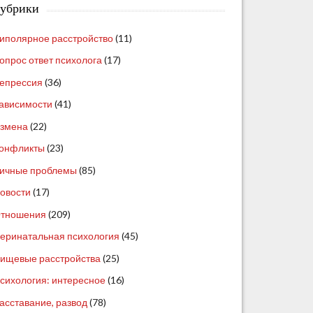
убрики
иполярное расстройство
(11)
опрос ответ психолога
(17)
епрессия
(36)
ависимости
(41)
змена
(22)
онфликты
(23)
ичные проблемы
(85)
овости
(17)
тношения
(209)
еринатальная психология
(45)
ищевые расстройства
(25)
сихология: интересное
(16)
асставание, развод
(78)