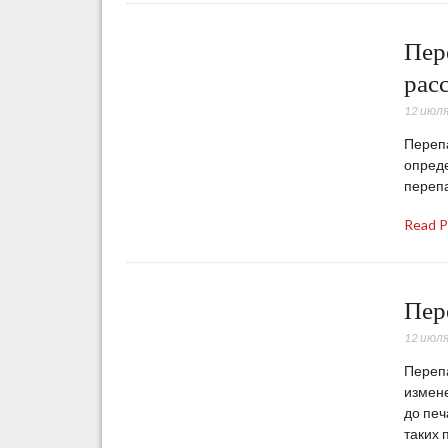
Пер
рас
12 июля
Переп
опреде
перепа
Read 
Пер
12 июля
Перепа
измене
до печ
таких 