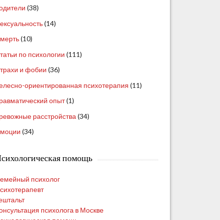
одители
(38)
ексуальность
(14)
мерть
(10)
татьи по психологии
(111)
трахи и фобии
(36)
елесно-ориентированная психотерапия
(11)
равматический опыт
(1)
ревожные расстройства
(34)
моции
(34)
сихологическая помощь
емейный психолог
сихотерапевт
ештальт
онсультация психолога в Москве