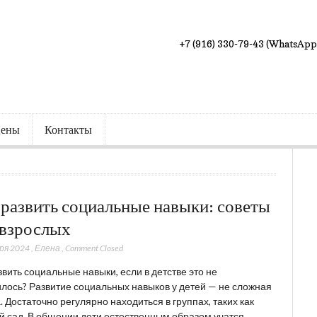
+7 (916) 330-79-43 (WhatsApp
ены
Контакты
 развить социальные навыки: советы
 взрослых
ря 2024
,
Елена
,
Comment Closed
звить социальные навыки, если в детстве это не
лось? Развитие социальных навыков у детей — не сложная
. Достаточно регулярно находиться в группах, таких как
й сад. В общении дети естественным образом учатся