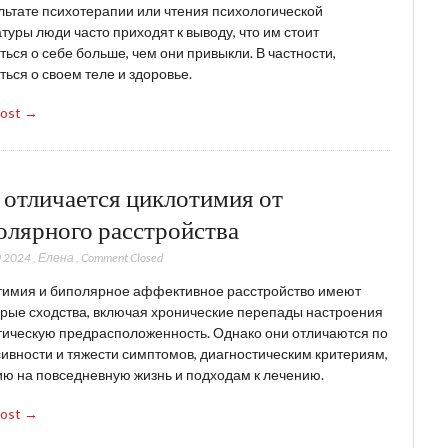
льтате психотерапии или чтения психологической
туры люди часто приходят к выводу, что им стоит
ться о себе больше, чем они привыкли. В частности,
ться о своем теле и здоровье.
Post →
 отличается циклотимия от
олярного расстройства
 2024
,
Елена
,
Comment Closed
тимия и биполярное аффективное расстройство имеют
рые сходства, включая хронические перепады настроения
тическую предрасположенность. Однако они отличаются по
ивности и тяжести симптомов, диагностическим критериям,
ю на повседневную жизнь и подходам к лечению.
Post →