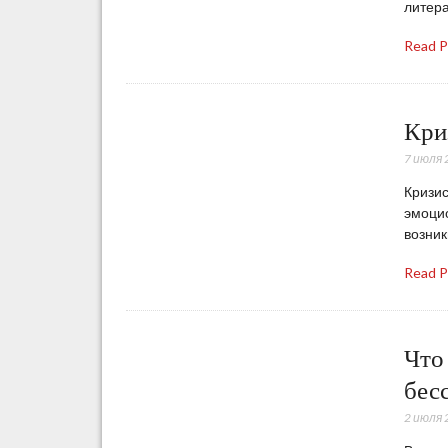
литера
Read 
Кри
7 июля 
Кризис
эмоцио
возник
Read 
Что 
бес
2 июля 