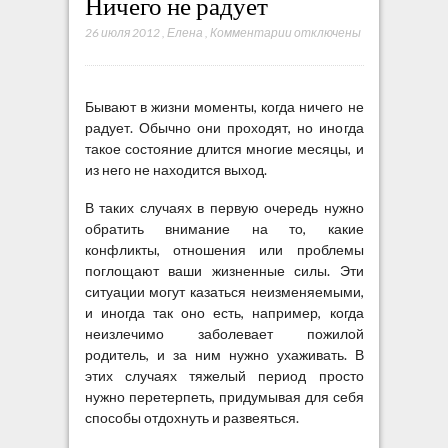
Ничего не радует
26 июля 2012
,
Елена
,
Комментарии
к
отключены
з
а
п
Бывают в жизни моменты, когда ничего не
и
радует. Обычно они проходят, но иногда
с
такое состояние длится многие месяцы, и
и
из него не находится выход.
Н
и
В таких случаях в первую очередь нужно
ч
обратить внимание на то, какие
е
конфликты, отношения или проблемы
г
поглощают ваши жизненные силы. Эти
о
ситуации могут казаться неизменяемыми,
н
и иногда так оно есть, например, когда
е
неизлечимо заболевает пожилой
р
родитель, и за ним нужно ухаживать. В
а
этих случаях тяжелый период просто
д
нужно перетерпеть, придумывая для себя
у
способы отдохнуть и развеяться.
е