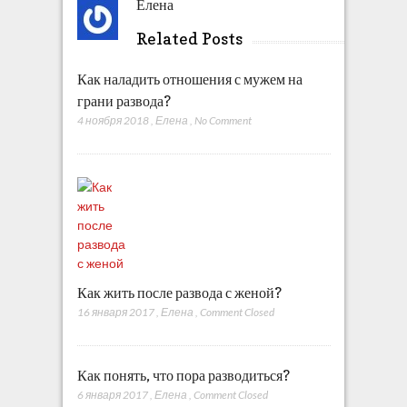
Елена
Related Posts
Как наладить отношения с мужем на
грани развода?
4 ноября 2018
,
Елена
,
No Comment
Как жить после развода с женой?
16 января 2017
,
Елена
,
Comment Closed
Как понять, что пора разводиться?
6 января 2017
,
Елена
,
Comment Closed