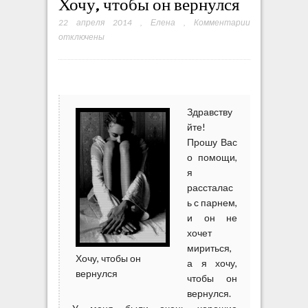
Хочу, чтобы он вернулся
22 апреля 2014
,
Елена
,
Комментарии
к
отключены
з
а
п
и
с
и
Здравству
Х
йте!
о
Прошу Вас
ч
о помощи,
у
я
,
рассталас
ч
ь с парнем,
т
и он не
о
хочет
б
мириться,
ы
Хочу, чтобы он
а я хочу,
о
вернулся
чтобы он
н
вернулся.
в