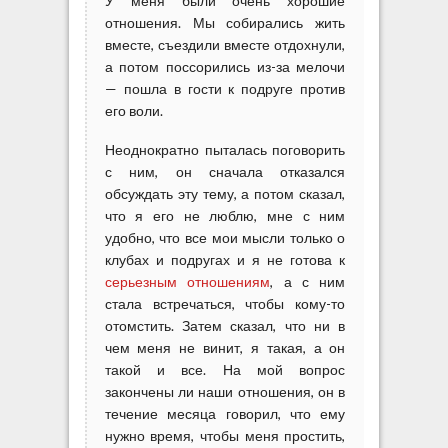
У меня были очень хорошие
е
отношения. Мы собирались жить
р
вместе, съездили вместе отдохнули,
н
а потом поссорились из-за мелочи
у
— пошла в гости к подруге против
л
его воли.
с
я
Неоднократно пыталась поговорить
с ним, он сначала отказался
обсуждать эту тему, а потом сказал,
что я его не люблю, мне с ним
удобно, что все мои мысли только о
клубах и подругах и я не готова к
серьезным отношениям
, а с ним
стала встречаться, чтобы кому-то
отомстить. Затем сказал, что ни в
чем меня не винит, я такая, а он
такой и все.
На мой вопрос
закончены ли наши отношения, он в
течение месяца говорил, что ему
нужно время, чтобы меня простить,