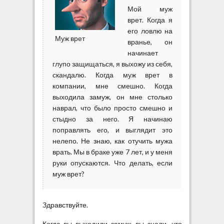
Мой муж
врет. Когда я
его ловлю на
Муж врет
вранье, он
начинает
глупо защищаться, я выхожу из себя,
скандалю. Когда муж врет в
компании, мне смешно. Когда
выходила замуж, он мне столько
наврал, что было просто смешно и
стыдно за него. Я начинаю
поправлять его, и выглядит это
нелепо. Не знаю, как отучить мужа
врать. Мы в браке уже 7 лет, и у меня
руки опускаются. Что делать, если
муж врет?
Здравствуйте.
Когда вы выходили замуж, вы знали, что