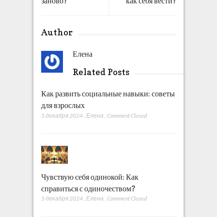
заново?
как себя вести?
Author
Елена
Related Posts
Как развить социальные навыки: советы
для взрослых
5 декабря 2024
,
Елена
,
Comment Closed
Чувствую себя одинокой: Как
справиться с одиночеством?
5 декабря 2024
,
Елена
,
Comment Closed