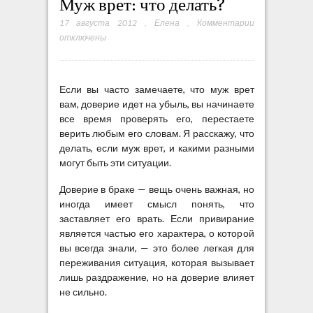
Муж врет: что делать?
17 августа 2012
,
Елена
,
Комментарии
к
отключены
з
а
п
и
Если вы часто замечаете, что муж врет
с
вам, доверие идет на убыль, вы начинаете
и
все время проверять его, перестаете
М
верить любым его словам. Я расскажу, что
у
делать, если муж врет, и какими разными
ж
могут быть эти ситуации.
в
р
Доверие в браке — вещь очень важная, но
е
иногда имеет смысл понять, что
т
заставляет его врать. Если привирание
:
является частью его характера, о которой
ч
вы всегда знали, — это более легкая для
т
переживания ситуация, которая вызывает
о
лишь раздражение, но на доверие влияет
д
не сильно.
е