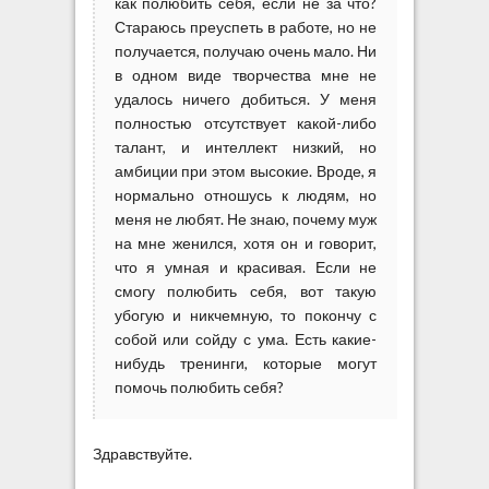
как полюбить себя, если не за что?
е
Стараюсь преуспеть в работе, но не
б
получается, получаю очень мало. Ни
я
в одном виде творчества мне не
?
удалось ничего добиться. У меня
—
полностью отсутствует какой-либо
С
талант, и интеллект низкий, но
о
амбиции при этом высокие. Вроде, я
в
нормально отношусь к людям, но
е
меня не любят. Не знаю, почему муж
т
на мне женился, хотя он и говорит,
ы
что я умная и красивая.
Если не
п
смогу полюбить себя, вот такую
с
и
убогую и никчемную, то покончу с
х
собой или сойду с ума. Есть какие-
о
нибудь тренинги, которые могут
л
помочь полюбить себя?
о
г
а
Здравствуйте.