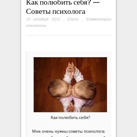
Как полюбить себя? —
Советы психолога
19 октября 2012
,
Елена
,
Комментарии
к
отключены
з
а
п
и
с
и
К
а
к
п
о
л
ю
б
и
Как полюбить себя?
т
ь
Мне очень нужны советы психолога:
с