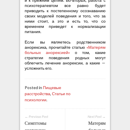
и к прежним целям. Во-вторых, работа с
психотерапевтом все равно будет
приводить к постепенному осознаванию
своих моделей поведения и того, что за
ними стоит, а это и есть то, что со
временем приведет к нормализации
питания.
Если вы являетесь родственником
анорексика, прочитайте статью
«Матерям
больных анорексией»
о том, какие
стратегии поведения родных могут
облегчить лечение анорексии, а какие —
усложнить его.
Posted in
Пищевые
расстройства
,
Статьи по
психологии
.
← Previous Post
Next Post →
Симптомы
Матерям