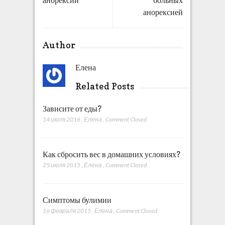
анорексии
больных
анорексией
Author
Елена
Related Posts
Зависите от еды?
14 июля 2016
,
Елена
,
Comment Closed
Как сбросить вес в домашних условиях?
25 июля 2015
,
Елена
,
Comment Closed
Симптомы булимии
16 февраля 2015
,
Елена
,
Comment Closed