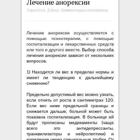
Лечение анорексии
5 мая 2014
,
Елена
,
Комментарии
к
отключены
з
а
п
Лечение анорексии осуществляется с
и
помощью психотерапии, с помощью
с
госпитализации и лекарственных средств
или того и другого вместе.
Выбор способа
и
лечения анорексии зависит от нескольких
Л
вопросов.
е
ч
1) Находится ли вес в пределах нормы и
е
имеет ли тенденцию к дальнейшему
н
снижению?
и
Предельно допустимый вес можно узнать,
е
если отнять от роста в сантиметрах 120.
а
Если вес ниже предельной границы и
н
снижается дальше, больной может быть
о
показана госпитализация. В больнице ей
р
будут прописаны медикаменты (чаще
всего это антидепрессанты,
е
транквилизаторы и нейролептики) и
к
кормление через специальные трубки. От