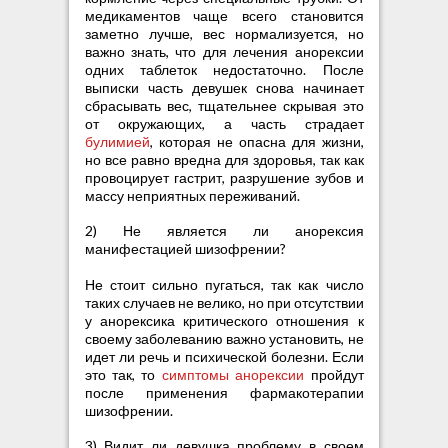
с
медикаментов чаще всего становится
и
заметно лучше, вес нормализуется, но
и
важно знать, что для лечения анорексии
одних таблеток недостаточно.
После
выписки часть девушек снова начинает
сбрасывать вес, тщательнее скрывая это
от окружающих, а часть страдает
булимией
, которая не опасна для жизни,
но все равно вредна для здоровья, так как
провоцирует гастрит, разрушение зубов и
массу неприятных переживаний.
2) Не является ли анорексия
манифестацией шизофрении?
Не стоит сильно пугаться, так как число
таких случаев не велико, но при отсутствии
у анорексика критического отношения к
своему заболеванию важно установить, не
идет ли речь и психической болезни. Если
это так, то
симптомы анорексии
пройдут
после применения фармакотерапии
шизофрении.
3) Видит ли девушка проблему в своем