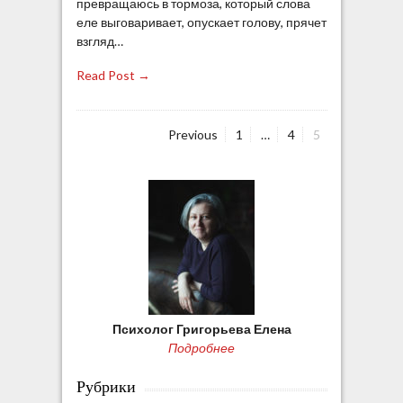
превращаюсь в тормоза, который слова
еле выговаривает, опускает голову, прячет
взгляд…
Read Post →
Previous
P
1
…
P
4
P
5
a
a
a
Н
g
g
g
e
e
e
а
в
и
г
а
Психолог Григорьева Елена
ц
Подробнее
и
Рубрики
я