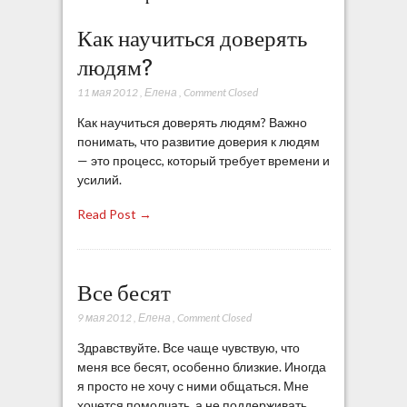
Как научиться доверять
людям?
11 мая 2012
,
Елена
,
Comment Closed
Как научиться доверять людям? Важно
понимать, что развитие доверия к людям
— это процесс, который требует времени и
усилий.
Read Post →
Все бесят
9 мая 2012
,
Елена
,
Comment Closed
Здравствуйте. Все чаще чувствую, что
меня все бесят, особенно близкие. Иногда
я просто не хочу с ними общаться. Мне
хочется помолчать, а не поддерживать