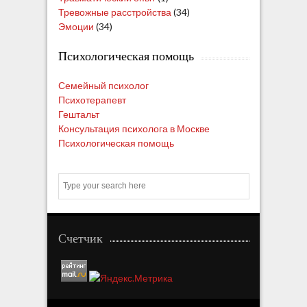
Тревожные расстройства
(34)
Эмоции
(34)
Психологическая помощь
Семейный психолог
Психотерапевт
Гештальт
Консультация психолога в Москве
Психологическая помощь
S
e
a
r
c
Счетчик
h