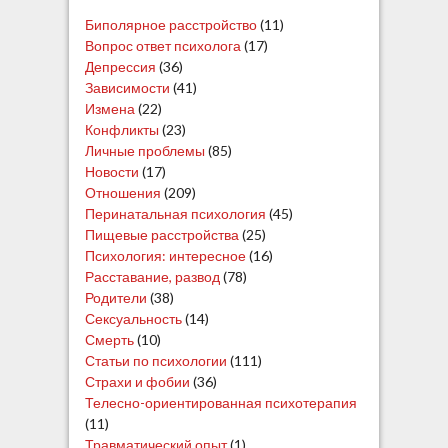
п
Биполярное расстройство
(11)
Вопрос ответ психолога
(17)
о
Депрессия
(36)
Зависимости
(41)
з
Измена
(22)
а
Конфликты
(23)
Личные проблемы
(85)
п
Новости
(17)
и
Отношения
(209)
Перинатальная психология
(45)
с
Пищевые расстройства
(25)
я
Психология: интересное
(16)
Расставание, развод
(78)
м
Родители
(38)
Сексуальность
(14)
Смерть
(10)
Статьи по психологии
(111)
Страхи и фобии
(36)
Телесно-ориентированная психотерапия
(11)
Травматический опыт
(1)