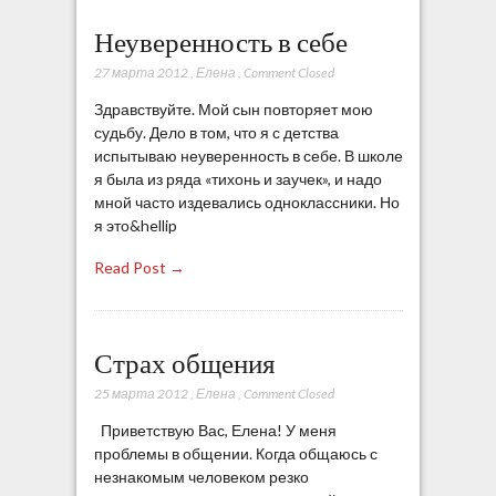
Неуверенность в себе
27 марта 2012
,
Елена
,
Comment Closed
Здравствуйте. Мой сын повторяет мою
судьбу. Дело в том, что я с детства
испытываю неуверенность в себе. В школе
я была из ряда «тихонь и заучек», и надо
мной часто издевались одноклассники. Но
я это&hellip
Read Post →
Страх общения
25 марта 2012
,
Елена
,
Comment Closed
Приветствую Вас, Елена! У меня
проблемы в общении. Когда общаюсь с
незнакомым человеком резко