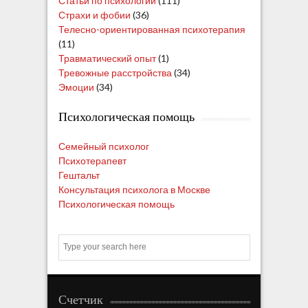
Статьи по психологии
(111)
Страхи и фобии
(36)
Телесно-ориентированная психотерапия
(11)
Травматический опыт
(1)
Тревожные расстройства
(34)
Эмоции
(34)
Психологическая помощь
Семейный психолог
Психотерапевт
Гештальт
Консультация психолога в Москве
Психологическая помощь
S
e
a
r
c
Счетчик
h