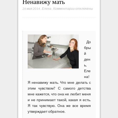
Ненавижу мать
26 мая 2014
,
Елена
,
Комментарии
к
отключены
з
а
п
и
с
До
и
Н
бры
е
й
н
ден
а
ь,
в
Еле
и
на!
ж
Я ненавижу мать. Что мне делать с
у
этим чувством? С самого детства
м
мне кажется, что она не любит меня
а
и не принимает такой, какая я есть.
т
Я так чувствую. Она же все время
ь
утверждает обратное.