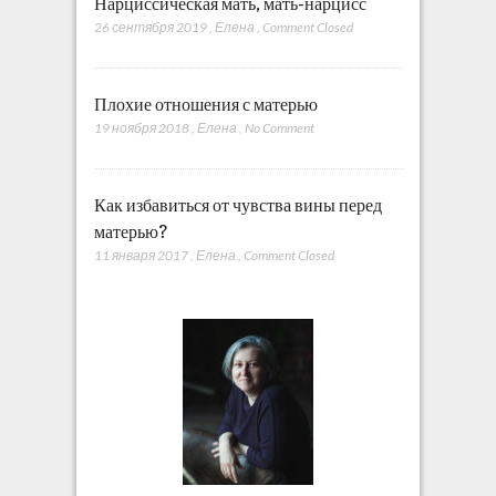
Нарциссическая мать, мать-нарцисс
26 сентября 2019
,
Елена
,
Comment Closed
Плохие отношения с матерью
19 ноября 2018
,
Елена
,
No Comment
Как избавиться от чувства вины перед
матерью?
11 января 2017
,
Елена
,
Comment Closed