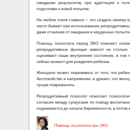
П
ожидании результатов, при адаптации к пол
о
подготовке к новой попытке.
м
о
На любом этапе главное — это создать своему 
щ
часто бывает при использовании репродуктивных
ь
даже отчаяние от ожидания и неудачных попыток
п
Помощь психолога перед ЭКО поможет снизить
с
репродуктивные функции зависят не столько 
и
оценивает наше внутреннее состояние, в том ч
х
сейчас момент для рождения ребенка.
о
л
Женщина может переживать от того, что ребен
о
беспокойство и напряжение, и думает, что жен
г
лучше повременить.
а
п
Репродуктивный психолог помогает психологи
р
согласия между супругами по поводу воспитани
и
поднимаются до начала беременности, а потом м
Э
К
О
Помощь психолога при ЭКО