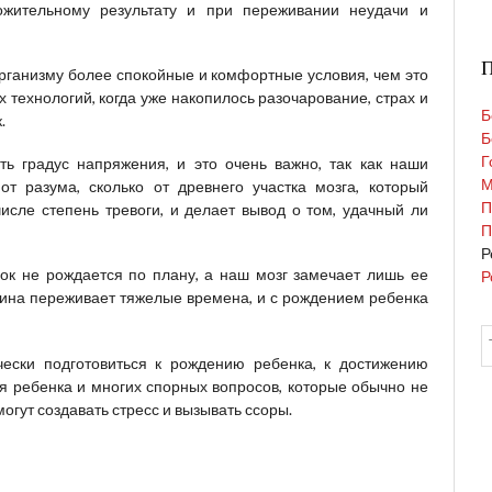
ожительному результату и при переживании неудачи и
П
организму более спокойные и комфортные условия, чем это
 технологий, когда уже накопилось разочарование, страх и
Б
.
Б
Г
 градус напряжения, и это очень важно, так как наши
М
от разума, сколько от древнего участка мозга, который
П
исле степень тревоги, и делает вывод о том, удачный ли
П
Р
ок не рождается по плану, а наш мозг замечает лишь ее
Р
щина переживает тяжелые времена, и с рождением ребенка
чески подготовиться к рождению ребенка, к достижению
я ребенка и многих спорных вопросов, которые обычно не
огут создавать стресс и вызывать ссоры.