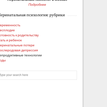
Подробнее
еринатальная психология: рубрики
еременность
есплодие
отовность к родительству
ать и ребенок
еринатальные потери
ослеродовая депрессия
епродуктивные технологии
оды
S
e
a
r
c
h