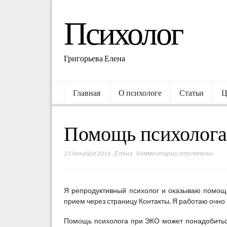
Психолог
Григорьева Елена
Главная
О психологе
Статьи
Ц
Помощь психолог
23 декабря 2016
,
Елена
,
Комментарии
к
отключены
з
а
п
Я репродуктивный психолог и оказываю помощ
и
прием через страницу Контакты. Я работаю очно 
с
и
Помощь психолога при ЭКО может понадобиться 